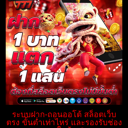
ระบบฝาก-ถอนออโต้ สล็อตเว็บ
ตรง ขั้นต่ำเท่าไหร่ และรองรับช่อง