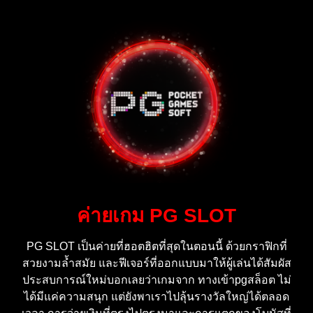
ค่ายเกม PG SLOT
PG SLOT เป็นค่ายที่ฮอตฮิตที่สุดในตอนนี้ ด้วยกราฟิกที่
สวยงามล้ำสมัย และฟีเจอร์ที่ออกแบบมาให้ผู้เล่นได้สัมผัส
ประสบการณ์ใหม่บอกเลยว่าเกมจาก ทางเข้าpgสล็อต ไม่
ได้มีแค่ความสนุก แต่ยังพาเราไปลุ้นรางวัลใหญ่ได้ตลอด