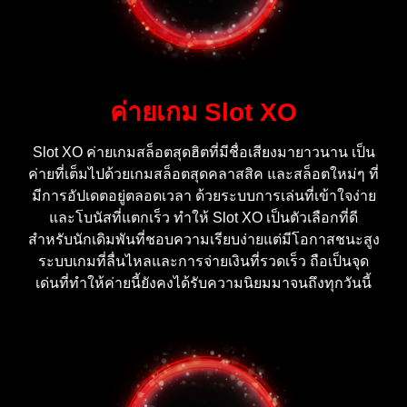
ค่ายเกม Slot XO
Slot XO ค่ายเกมสล็อตสุดฮิตที่มีชื่อเสียงมายาวนาน เป็น
ค่ายที่เต็มไปด้วยเกมสล็อตสุดคลาสสิค และสล็อตใหม่ๆ ที่
มีการอัปเดตอยู่ตลอดเวลา ด้วยระบบการเล่นที่เข้าใจง่าย
และโบนัสที่แตกเร็ว ทำให้ Slot XO เป็นตัวเลือกที่ดี
สำหรับนักเดิมพันที่ชอบความเรียบง่ายแต่มีโอกาสชนะสูง
ระบบเกมที่ลื่นไหลและการจ่ายเงินที่รวดเร็ว ถือเป็นจุด
เด่นที่ทำให้ค่ายนี้ยังคงได้รับความนิยมมาจนถึงทุกวันนี้