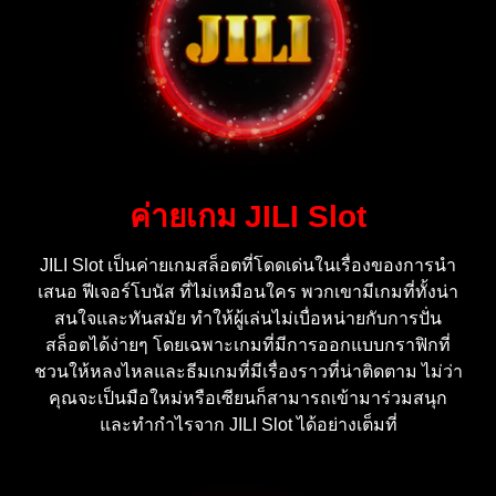
ค่ายเกม JILI Slot
JILI Slot เป็นค่ายเกมสล็อตที่โดดเด่นในเรื่องของการนำ
เสนอ ฟีเจอร์โบนัส ที่ไม่เหมือนใคร พวกเขามีเกมที่ทั้งน่า
สนใจและทันสมัย ทำให้ผู้เล่นไม่เบื่อหน่ายกับการปั่น
สล็อตได้ง่ายๆ โดยเฉพาะเกมที่มีการออกแบบกราฟิกที่
ชวนให้หลงไหลและธีมเกมที่มีเรื่องราวที่น่าติดตาม ไม่ว่า
คุณจะเป็นมือใหม่หรือเซียนก็สามารถเข้ามาร่วมสนุก
และทำกำไรจาก JILI Slot ได้อย่างเต็มที่