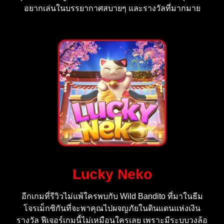
อยากเล่นในบรรยากาศสบายๆ และรางวัลที่มากมาย
Lucky Neko
อีกเกมที่รีวิวไม่แพ้ใครพบกับ Wild Bandito ที่มาในธีม
โจรเม็กซิกันที่จะพาคุณไปผจญภัยในดินแดนแห่งเงิน
รางวัล ฟีเจอร์เกมนี้ไม่เหมือนใครเลย เพราะมีระบบวงล้อ