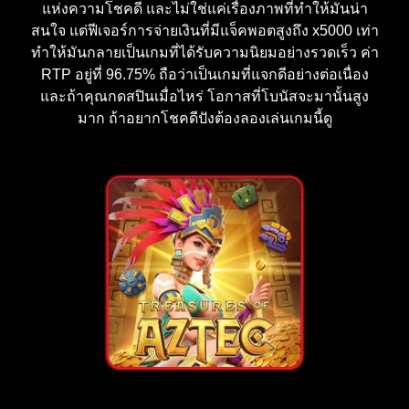
แห่งความโชคดี และไม่ใช่แค่เรื่องภาพที่ทำให้มันน่า
สนใจ แต่ฟีเจอร์การจ่ายเงินที่มีแจ็คพอตสูงถึง x5000 เท่า
ทำให้มันกลายเป็นเกมที่ได้รับความนิยมอย่างรวดเร็ว ค่า
RTP อยู่ที่ 96.75% ถือว่าเป็นเกมที่แจกดีอย่างต่อเนื่อง
และถ้าคุณกดสปินเมื่อไหร่ โอกาสที่โบนัสจะมานั้นสูง
มาก ถ้าอยากโชคดีปังต้องลองเล่นเกมนี้ดู