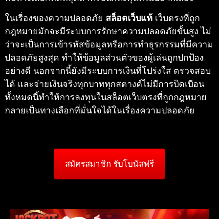
ในเรื่องของความปลอดภัย
สล็อตเว็บแท้
เว็บตรงที่ถูก
กฎหมายมักจะมีระบบการรักษาความปลอดภัยขั้นสูง ไม่
ว่าจะเป็นการเข้ารหัสข้อมูลหรือการทำธุรกรรมที่มีความ
ปลอดภัยสูงสุด ทำให้ข้อมูลส่วนตัวของผู้เล่นถูกปกป้อง
อย่างดี นอกจากนี้ยังมีระบบการเงินที่โปร่งใส ตรวจสอบ
ได้ และจ่ายเงินจริงทุกบาททุกสตางค์ไม่มีการบิดเบือน
ทั้งหมดนี้ทำให้การลงทุนในสล็อตเว็บตรงที่ถูกกฎหมาย
กลายเป็นทางเลือกที่มั่นใจได้ในเรื่องความปลอดภัย
สมัครสมาชิก รับโบนัสฟรี