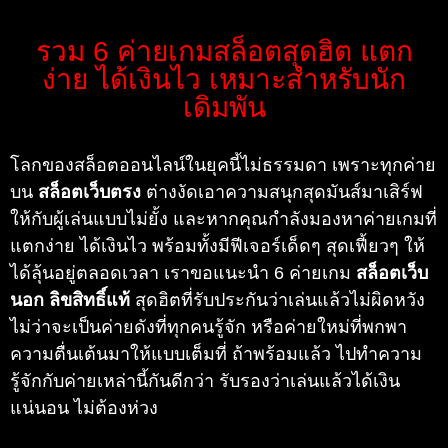
รวม 6 ค่ายเกมสล็อตสุดฮิต แตก
ง่าย ได้เงินไว เหมาะสำหรับนัก
เดิมพัน
โลกของสล็อตออนไลน์ในยุคนี้ไม่ธรรมดา เพราะทุกค่าย
บน
สล็อตเว็บตรง
ต่างงัดเอาความสนุกสุดมันส์มาเสิร์ฟ
ให้กับผู้เล่นแบบไม่ยั้ง และหากคุณกำลังมองหาค่ายเกมที่
แตกง่าย ได้เงินไว พร้อมทั้งมีฟีเจอร์เด็ดๆ สุดเฟี้ยวๆ ให้
ได้ลุ้นอยู่ตลอดเวลา เราขอแนะนำ 6 ค่ายเกม
สล็อตเว็บ
นอก ลิขสิทธิ์แท้
สุดฮิตที่รับประกันว่าเล่นแล้วไม่ผิดหวัง
ไม่ว่าจะเป็นค่ายดังที่ทุกคนรู้จัก หรือค่ายใหม่ที่พกพา
ความตื่นเต้นมาให้แบบเต็มที่ ถ้าพร้อมแล้ว ไปทำความ
รู้จักกับค่ายเหล่านี้กันดีกว่า รับรองว่าเล่นแล้วได้เงิน
แน่นอน ไม่ต้องห่วง