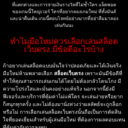
ที่แตกต่างและการจ่ายเงินรางวัลที่ไม่ซ้ำใคร แจ็คพอต
ของเกมนี้ใหญ่เวอร์ ใครที่อยากลองเกมใหม่ ที่ทั้งมันส์
และน่าตื่นเต้น เกมนี้ตอบโจทย์อย่างมากที่อย่าลืมมาลอง
เล่นกันนะ
ทำไมมือใหม่ควรเลือกเล่นสล็อต
เว็บตรง มีข้อดีอะไรบ้าง
ถ้าอยากเล่นสล็อตแบบมั่นใจว่าปลอดภัยและได้เงินจริง
มือใหม่ห้ามพลาดเลือก
สล็อตเว็บตรง
เพราะมันมีข้อดีที่
ทำให้คุณสามารถเล่นเกมได้โดยไม่ต้องกลัวโดนโกง มี
ความโปร่งใสและมั่นคงอย่างแท้จริง นอกจากนี้ยังมี
ฟีเจอร์และบริการที่คุ้มค่าไม่แพ้ใคร จะเล่นง่ายหรือยาก
ก็สนุกทุกครั้ง และไม่ต้องมานั่งห่วงว่าผลลัพธ์จะถูกล็อก
หรือไม่ การเลือกเล่นสล็อตเว็บตรงนั้นถือเป็นการตัดสิน
ใจที่ยอดเยี่ยมสำหรับผู้เล่นมือใหม่ ที่ต้องการผลตอบแทน
ที่คุ้มค่ากับการลงทุน