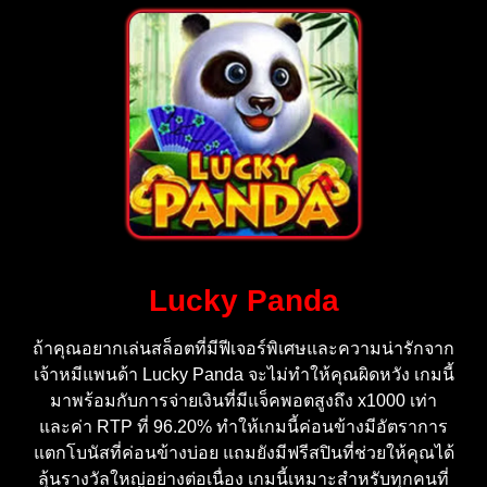
Lucky Panda
ถ้าคุณอยากเล่นสล็อตที่มีฟีเจอร์พิเศษและความน่ารักจาก
เจ้าหมีแพนด้า Lucky Panda จะไม่ทำให้คุณผิดหวัง เกมนี้
มาพร้อมกับการจ่ายเงินที่มีแจ็คพอตสูงถึง x1000 เท่า
และค่า RTP ที่ 96.20% ทำให้เกมนี้ค่อนข้างมีอัตราการ
แตกโบนัสที่ค่อนข้างบ่อย แถมยังมีฟรีสปินที่ช่วยให้คุณได้
ลุ้นรางวัลใหญ่อย่างต่อเนื่อง เกมนี้เหมาะสำหรับทุกคนที่